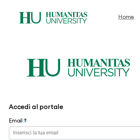
Home
Vai
al
contenuto
Accedi al portale
Email
?