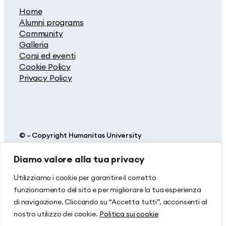
Home
Alumni programs
Community
Galleria
Corsi ed eventi
Cookie Policy
Privacy Policy
© – Copyright Humanitas University
Diamo valore alla tua privacy
Humanitas is a highly specialized Hospital, Research and
Teaching Center. Built around centers for the prevention and
treatment of cancer, cardiovascular, neurological and orthopedic
Utilizziamo i cookie per garantire il corretto
disease – together with an Ophthalmic Center and a Fertility
funzionamento del sito e per migliorare la tua esperienza
Center – Humanitas also operates a highly specialised Emergency
Department.
di navigazione. Cliccando su “Accetta tutti”, acconsenti al
nostro utilizzo dei cookie.
Politica sui cookie