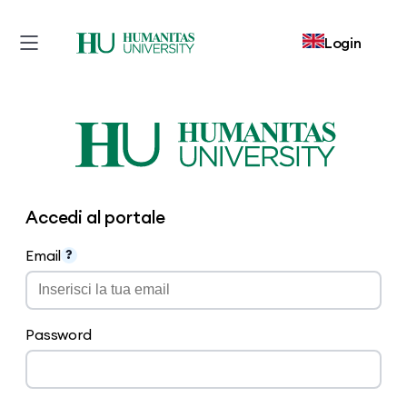
Login
Vai
al
contenuto
Accedi al portale
Email
?
Password