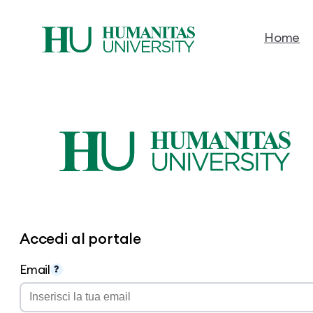
Home
Vai
al
contenuto
Accedi al portale
Email
?