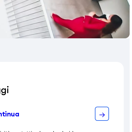
ggi
ntinua